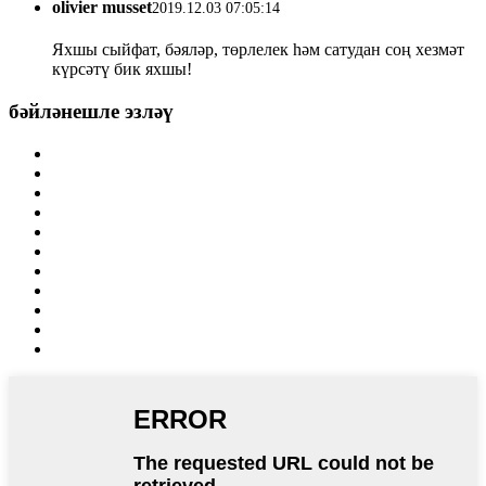
olivier musset
2019.12.03 07:05:14
Яхшы сыйфат, бәяләр, төрлелек һәм сатудан соң хезмәт
күрсәтү бик яхшы!
бәйләнешле эзләү