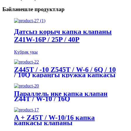
Бәйләнешле продуктлар
Датсыз корыч капка клапаны
Z41W-16P / 25P / 40P
Күбрәк укы
Z445T / -10 Z545T / W-6 / 6Q / 10
/ 10Q караңгы кружка капкасы
клапаны
Параллель ике капка клапан
Z44T / W-10 / 16Q
А + Z45T / W-10/16 капка
капкасы клапаны