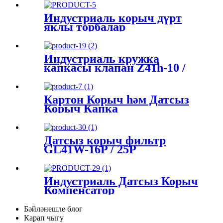
Индустриаль корыч дүрт
яклы торбалар
Индустриаль кружка
капкасы клапан Z41h-10 /
16q
Картон Корыч һәм Датсыз
Корыч Капка
Датсыз корыч фильтр
GL41W-16P / 25P
Индустриаль Датсыз Корыч
Компенсатор
Бәйләнешле блог
Карап чыгу