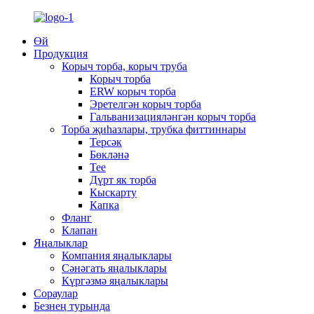
Өй
Продукция
Корыч торба, корыч труба
Корыч торба
ERW корыч торба
Эретелгән корыч торба
Гальванизацияләнгән корыч торба
Торба җиһазлары, трубка фиттиннары
Терсәк
Бөкләнә
Tee
Дүрт як торба
Кыскарту
Капка
Фланг
Клапан
Яңалыклар
Компания яңалыклары
Сәнәгать яңалыклары
Күргәзмә яңалыклары
Сораулар
Безнең турында