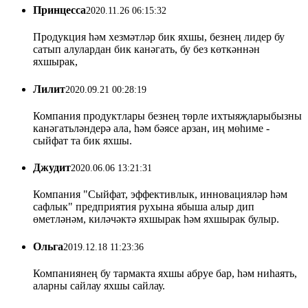
Принцесса
2020.11.26 06:15:32
Продукция һәм хезмәтләр бик яхшы, безнең лидер бу
сатып алулардан бик канәгать, бу без көткәннән
яхшырак,
Лилит
2020.09.21 00:28:19
Компания продуктлары безнең төрле ихтыяҗларыбызны
канәгатьләндерә ала, һәм бәясе арзан, иң мөһиме -
сыйфат та бик яхшы.
Джудит
2020.06.06 13:21:31
Компания "Сыйфат, эффективлык, инновацияләр һәм
сафлык" предприятия рухына ябыша алыр дип
өметләнәм, киләчәктә яхшырак һәм яхшырак булыр.
Ольга
2019.12.18 11:23:36
Компаниянең бу тармакта яхшы абруе бар, һәм ниһаять,
аларны сайлау яхшы сайлау.