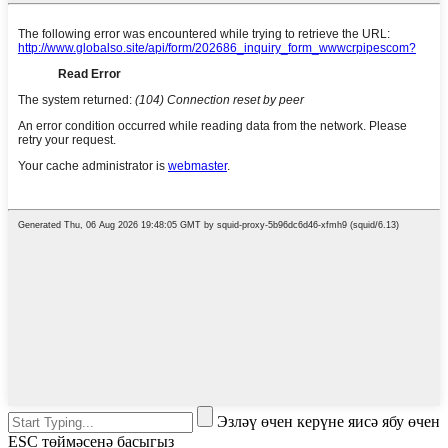
Эзләү өчен керүне яисә ябу өчен
ESC төймәсенә басыгыз