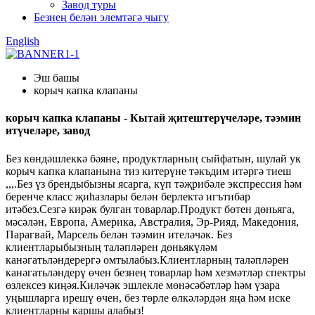
Завод туры
Безнең белән элемтәгә чыгу
English
Эш башы
корыч капка клапаны
корыч капка клапаны - Кытай җитештерүчеләре, тәэмин
итүчеләре, завод
Без көндәшлеккә бәяне, продуктларның сыйфатын, шулай ук ​​
корыч капка клапанына тиз китерүне тәкъдим итәргә тиеш
,,,.Без үз брендыбызны ясарга, күп тәҗрибәле экспрессия һәм
беренче класс җиһазлары белән берлектә игътибар
итәбез.Сезгә кирәк булган товарлар.Продукт бөтен дөньяга,
мәсәлән, Европа, Америка, Австралия, Эр-Рияд, Македония,
Парагвай, Марсель белән тәэмин ителәчәк. Без
клиентларыбызның таләпләрен дөньякүләм
канәгатьләндерергә омтылабыз.Клиентларның таләпләрен
канәгатьләндерү өчен безнең товарлар һәм хезмәтләр спектры
өзлексез киңәя.Киләчәк эшлекле мөнәсәбәтләр һәм үзара
уңышларга ирешү өчен, без төрле өлкәләрдән яңа һәм иске
клиентларны каршы алабыз!