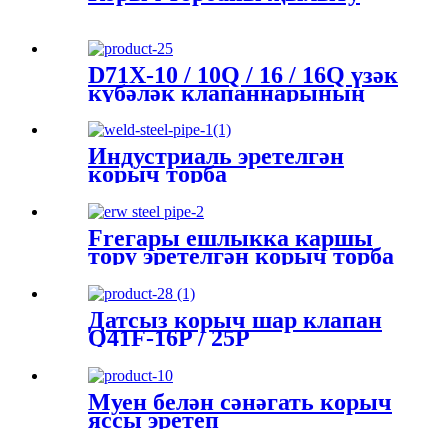
D71X-10 / 10Q / 16 / 16Q үзәк
күбәләк клапаннарының
парлары
Индустриаль эретелгән
корыч торба
Freгары ешлыкка каршы
тору эретелгән корыч торба
Датсыз корыч шар клапан
Q41F-16P / 25P
Муен белән сәнәгать корыч
яссы эретеп
ябыштырылган фланг