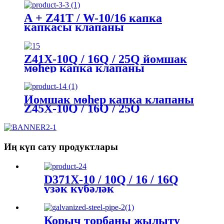
А + Z41T / W-10/16 капка
капкасы клапаны
Z41X-10Q / 16Q / 25Q йомшак
мөһер капка клапаны
Йомшак мөһер капка клапаны
Z45X-10Q / 16Q / 25Q
Иң күп сату продуктлары
D371X-10 / 10Q / 16 / 16Q
үзәк күбәләк
клапаннарының парлары
Корыч торбаны җылыту