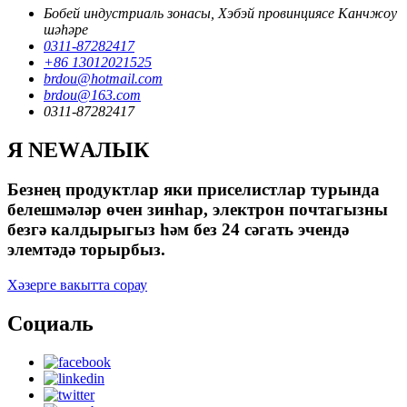
Бобей индустриаль зонасы, Хэбэй провинциясе Канчжоу
шәһәре
0311-87282417
+86 13012021525
brdou@hotmail.com
brdou@163.com
0311-87282417
Я NEWАЛЫК
Безнең продуктлар яки приселистлар турында
белешмәләр өчен зинһар, электрон почтагызны
безгә калдырыгыз һәм без 24 сәгать эчендә
элемтәдә торырбыз.
Хәзерге вакытта сорау
Социаль