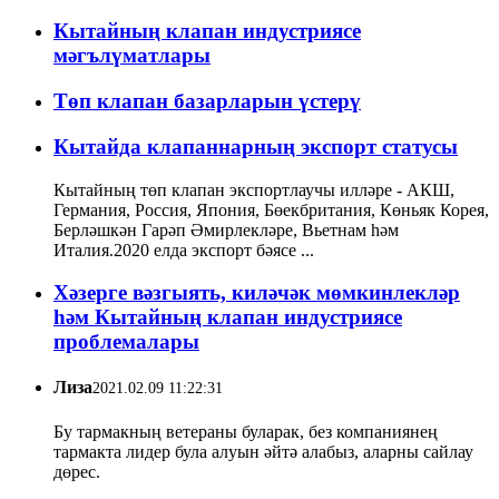
Кытайның клапан индустриясе
мәгълүматлары
Төп клапан базарларын үстерү
Кытайда клапаннарның экспорт статусы
Кытайның төп клапан экспортлаучы илләре - АКШ,
Германия, Россия, Япония, Бөекбритания, Көньяк Корея,
Берләшкән Гарәп Әмирлекләре, Вьетнам һәм
Италия.2020 елда экспорт бәясе ...
Хәзерге вәзгыять, киләчәк мөмкинлекләр
һәм Кытайның клапан индустриясе
проблемалары
Лиза
2021.02.09 11:22:31
Бу тармакның ветераны буларак, без компаниянең
тармакта лидер була алуын әйтә алабыз, аларны сайлау
дөрес.