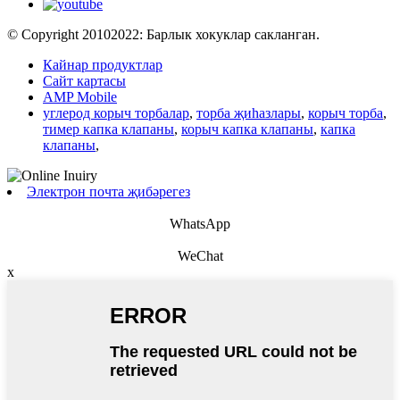
© Copyright 20102022: Барлык хокуклар сакланган.
Кайнар продуктлар
Сайт картасы
AMP Mobile
углерод корыч торбалар
,
торба җиһазлары
,
корыч торба
,
тимер капка клапаны
,
корыч капка клапаны
,
капка
клапаны
,
Электрон почта җибәрегез
WhatsApp
WeChat
x