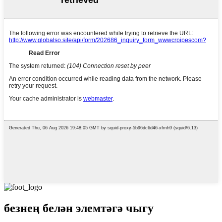
безнең белән элемтәгә чыгу