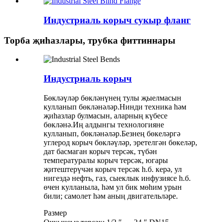
Индустриаль корыч сукыр фланг
Торба җиһазлары, трубка фиттиннары
Индустриаль корыч
Бөкләүләр бөкләнүнең тулы җыелмасын
кулланып бөкләнәләр.Нинди техника һәм
җиһазлар булмасын, аларның күбесе
бөкләнә.Иң алдынгы технологияне
кулланып, бөкләнәләр.Безнең бөкеләргә
углерод корыч бөкләүләр, эретелгән бөкеләр,
дат басмаган корыч терсәк, түбән
температуралы корыч терсәк, югары
җитештерүчән корыч терсәк һ.б. керә, ул
нигездә нефть, газ, сыеклык инфузиясе һ.б.
өчен кулланыла, һәм ул бик мөһим урын
били; самолет һәм аның двигательләре.
Размер