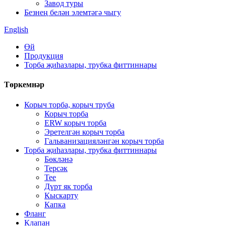
Завод туры
Безнең белән элемтәгә чыгу
English
Өй
Продукция
Торба җиһазлары, трубка фиттиннары
Төркемнәр
Корыч торба, корыч труба
Корыч торба
ERW корыч торба
Эретелгән корыч торба
Гальванизацияләнгән корыч торба
Торба җиһазлары, трубка фиттиннары
Бөкләнә
Терсәк
Tee
Дүрт як торба
Кыскарту
Капка
Фланг
Клапан