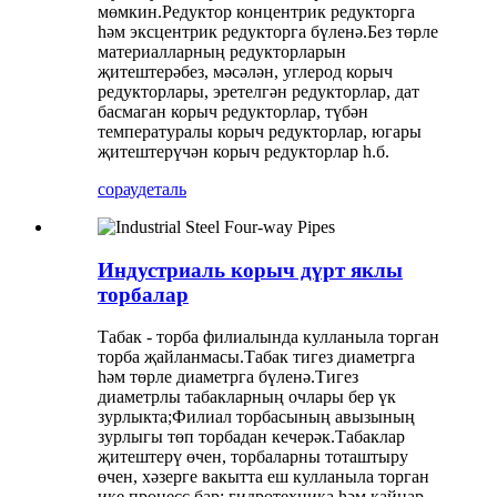
мөмкин.Редуктор концентрик редукторга
һәм эксцентрик редукторга бүленә.Без төрле
материалларның редукторларын
җитештерәбез, мәсәлән, углерод корыч
редукторлары, эретелгән редукторлар, дат
басмаган корыч редукторлар, түбән
температуралы корыч редукторлар, югары
җитештерүчән корыч редукторлар һ.б.
сорау
деталь
Индустриаль корыч дүрт яклы
торбалар
Табак - торба филиалында кулланыла торган
торба җайланмасы.Табак тигез диаметрга
һәм төрле диаметрга бүленә.Тигез
диаметрлы табакларның очлары бер үк
зурлыкта;Филиал торбасының авызының
зурлыгы төп торбадан кечерәк.Табаклар
җитештерү өчен, торбаларны тоташтыру
өчен, хәзерге вакытта еш кулланыла торган
ике процесс бар: гидротехника һәм кайнар