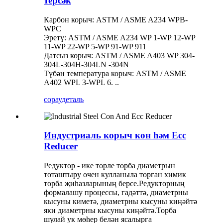
терсәк
Карбон корыч: ASTM / ASME A234 WPB-
WPC
Эретү: ASTM / ASME A234 WP 1-WP 12-WP
11-WP 22-WP 5-WP 91-WP 911
Датсыз корыч: ASTM / ASME A403 WP 304-
304L-304H-304LN -304N
Түбән температура корыч: ASTM / ASME
A402 WPL 3-WPL 6. ..
сорау
деталь
Индустриаль корыч кон һәм Ecc
Reducer
Редуктор - ике төрле торба диаметрын
тоташтыру өчен кулланыла торган химик
торба җиһазларының берсе.Редукторның
формалашу процессы, гадәттә, диаметрны
кысуны киметә, диаметрны кысуны киңәйтә
яки диаметрны кысуны киңәйтә.Торба
шулай ук ​​мөһер белән ясалырга