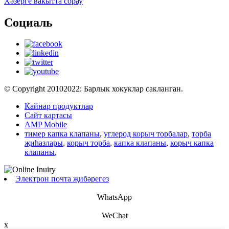
Хәзерге вакытта сорау
Социаль
© Copyright 20102022: Барлык хокуклар сакланган.
Кайнар продуктлар
Сайт картасы
AMP Mobile
тимер капка клапаны
,
углерод корыч торбалар
,
торба
җиһазлары
,
корыч торба
,
капка клапаны
,
корыч капка
клапаны
,
Электрон почта җибәрегез
WhatsApp
WeChat
x