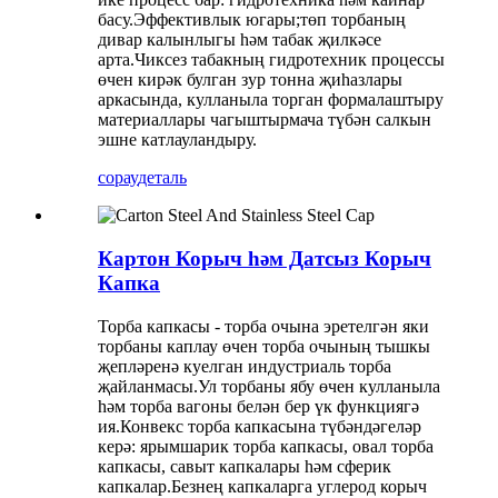
басу.Эффективлык югары;төп торбаның
дивар калынлыгы һәм табак җилкәсе
арта.Чиксез табакның гидротехник процессы
өчен кирәк булган зур тонна җиһазлары
аркасында, кулланыла торган формалаштыру
материаллары чагыштырмача түбән салкын
эшне катлауландыру.
сорау
деталь
Картон Корыч һәм Датсыз Корыч
Капка
Торба капкасы - торба очына эретелгән яки
торбаны каплау өчен торба очының тышкы
җепләренә куелган индустриаль торба
җайланмасы.Ул торбаны ябу өчен кулланыла
һәм торба вагоны белән бер үк функциягә
ия.Конвекс торба капкасына түбәндәгеләр
керә: ярымшарик торба капкасы, овал торба
капкасы, савыт капкалары һәм сферик
капкалар.Безнең капкаларга углерод корыч