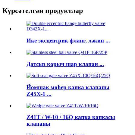
Күрсәтелгән продуктлар
Ике эксцентрик фланг, ләкин ...
Датсыз корыч шар клапан ...
Йомшак мөһер капка клапаны
Z45X-1 ...
Z41T / W-10 / 16Q капка капкасы
клапаны