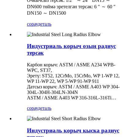
Очкычсыз терсәк: 1/2 ″ ～ 24 ″ DN15 ～
DN600 төймә эретелгән терсәк: 6 ″ ～ 60 ″
DN150 ～ DN1500
сорау
деталь
Индустриаль корыч озын радиус
терсәк
Карбон корыч: ASTM / ASME A234 WPB-
WPC, ST37,
Эретү: ST52, 12CrMo, 15CrMo, WP 1-WP 12,
WP 11-WP 22, WP 5-WP 91-WP 911
Датсыз корыч: ASTM / ASME A403 WP 304-
304L-304H-304LN-304N
ASTM / ASME A403 WP 316-316L-316Ti…
сорау
деталь
Индустриаль корыч кыска радиус