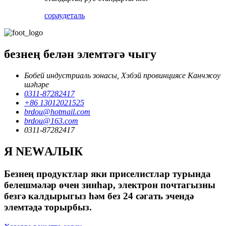
сорау
деталь
безнең белән элемтәгә чыгу
Бобей индустриаль зонасы, Хэбэй провинциясе Канчжоу
шәһәре
0311-87282417
+86 13012021525
brdou@hotmail.com
brdou@163.com
0311-87282417
Я NEWАЛЫК
Безнең продуктлар яки приселистлар турында
белешмәләр өчен зинһар, электрон почтагызны
безгә калдырыгыз һәм без 24 сәгать эчендә
элемтәдә торырбыз.