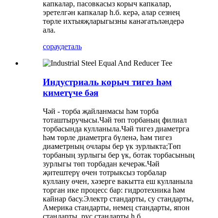
капкалар, пасовкасыз корыч капкалар,
эретелгән капкалар һ.б. керә, алар сезнең
төрле ихтыяҗларыгызны канәгатьләндерә
ала.
сорау
деталь
Индустриаль корыч тигез һәм
киметүче бәя
Чәй - торба җайланмасы һәм торба
тоташтыручысы.Чәй төп торбаның филиал
торбасында кулланыла.Чәй тигез диаметрга
һәм төрле диаметрга бүленә, һәм тигез
диаметрның очлары бер үк зурлыкта;Төп
торбаның зурлыгы бер үк, ботак торбасының
зурлыгы төп торбадан кечерәк.Чәй
җитештерү өчен тотрыксыз торбалар
куллану өчен, хәзерге вакытта еш кулланыла
торган ике процесс бар: гидротехника һәм
кайнар басу.Электр стандарты, су стандарты,
Америка стандарты, немец стандарты, япон
стандарты, рус стандарты һ.б.