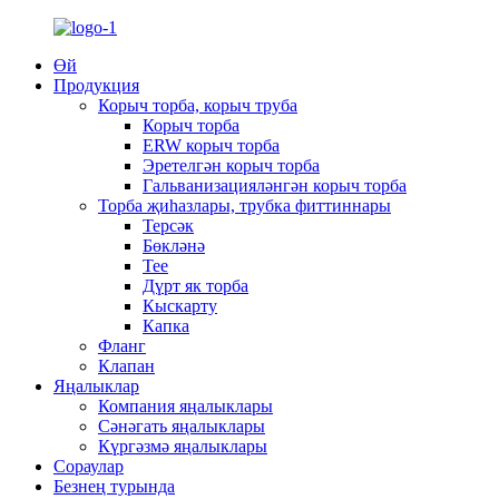
Өй
Продукция
Корыч торба, корыч труба
Корыч торба
ERW корыч торба
Эретелгән корыч торба
Гальванизацияләнгән корыч торба
Торба җиһазлары, трубка фиттиннары
Терсәк
Бөкләнә
Tee
Дүрт як торба
Кыскарту
Капка
Фланг
Клапан
Яңалыклар
Компания яңалыклары
Сәнәгать яңалыклары
Күргәзмә яңалыклары
Сораулар
Безнең турында