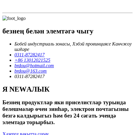
безнең белән элемтәгә чыгу
Бобей индустриаль зонасы, Хэбэй провинциясе Канчжоу
шәһәре
0311-87282417
+86 13012021525
brdou@hotmail.com
brdou@163.com
0311-87282417
Я NEWАЛЫК
Безнең продуктлар яки приселистлар турында
белешмәләр өчен зинһар, электрон почтагызны
безгә калдырыгыз һәм без 24 сәгать эчендә
элемтәдә торырбыз.
Хәзерге вакытта сорау