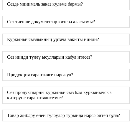
Сездә минималь заказ күләме бармы?
Сез тиешле документлар китерә аласызмы?
Куркынычсызлыкның уртача вакыты нинди?
Сез нинди түләү ысулларын кабул итәсез?
Продукция гарантиясе нәрсә ул?
Сез продуктларны куркынычсыз һәм куркынычсыз
китерүне гарантиялисезме?
Товар җибәрү өчен түләүләр турында нәрсә әйтеп була?