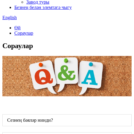
Завод туры
Безнең белән элемтәгә чыгу
English
Өй
Сораулар
Сораулар
Сезнең бәяләр нинди?