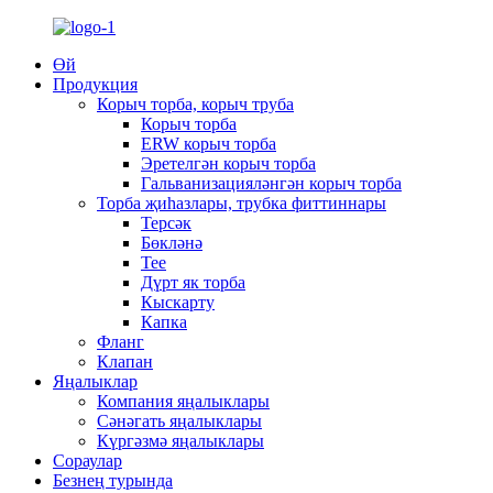
Өй
Продукция
Корыч торба, корыч труба
Корыч торба
ERW корыч торба
Эретелгән корыч торба
Гальванизацияләнгән корыч торба
Торба җиһазлары, трубка фиттиннары
Терсәк
Бөкләнә
Tee
Дүрт як торба
Кыскарту
Капка
Фланг
Клапан
Яңалыклар
Компания яңалыклары
Сәнәгать яңалыклары
Күргәзмә яңалыклары
Сораулар
Безнең турында