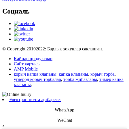
Социаль
© Copyright 20102022: Барлык хокуклар сакланган.
Кайнар продуктлар
Сайт картасы
AMP Mobile
корыч капка клапаны
,
капка клапаны
,
корыч торба
,
углерод корыч торбалар
,
торба җиһазлары
,
тимер капка
клапаны
,
Электрон почта җибәрегез
WhatsApp
WeChat
x